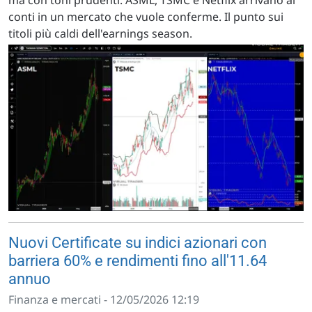
ma con toni prudenti. ASML, TSMC e Netflix arrivano ai
conti in un mercato che vuole conferme. Il punto sui
titoli più caldi dell'earnings season.
Nuovi Certificate su indici azionari con
barriera 60% e rendimenti fino all'11.64
annuo
Finanza e mercati - 12/05/2026 12:19