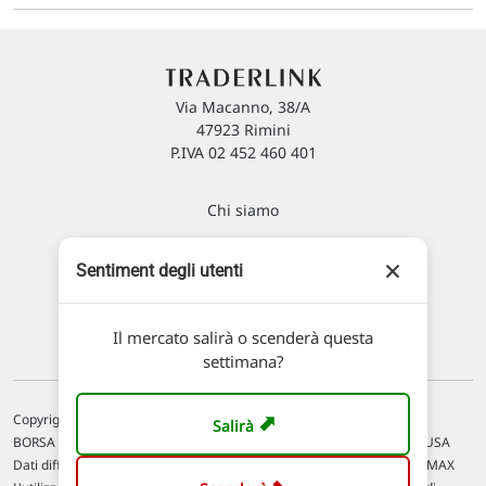
Via Macanno, 38/A
47923 Rimini
P.IVA 02 452 460 401
Chi siamo
Commenti e segnalazioni
×
Sentiment degli utenti
Contattaci
Il mercato salirà o scenderà questa
settimana?
➡
Copyright © 1996-2026 Traderlink Italia s.r.l.
Salirà
BORSA ITALIANA Quotazioni di borsa differite di 15 min. / MERCATO USA
Dati differiti di 15 min. (fonte Intrinio) / FOREX Quotazioni fornite da LMAX