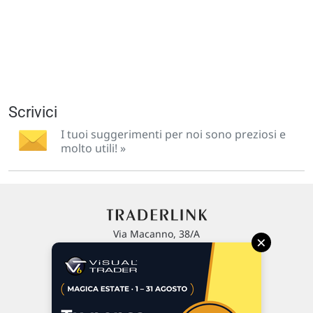
Scrivici
I tuoi suggerimenti per noi sono preziosi e
molto utili! »
Via Macanno, 38/A
×
47923 Rimini
P.IVA 02 452 460 401
Chi siamo