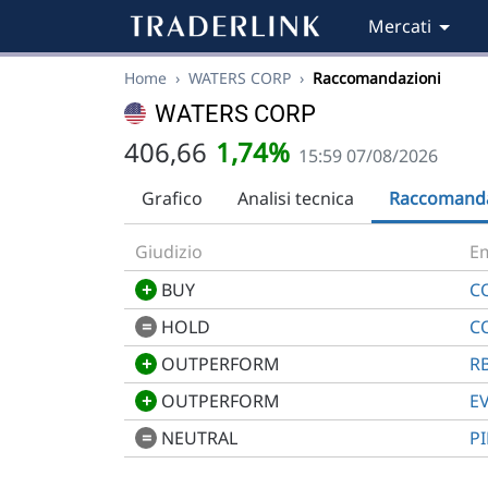
Mercati
Home
›
WATERS CORP
›
Raccomandazioni
WATERS CORP
406,66
1,74%
15:59 07/08/2026
Grafico
Analisi tecnica
Raccomanda
Giudizio
Em
+
BUY
C
=
HOLD
C
+
OUTPERFORM
R
+
OUTPERFORM
E
=
NEUTRAL
P