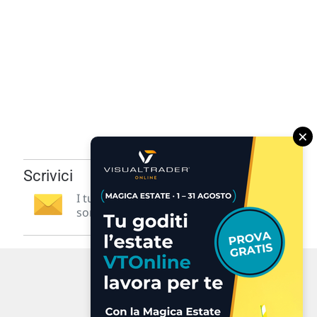
×
Scrivici
I tuoi suggerimenti per noi
sono preziosi e molto utili! »