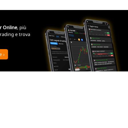
r Online
, più
trading e trova
e ›