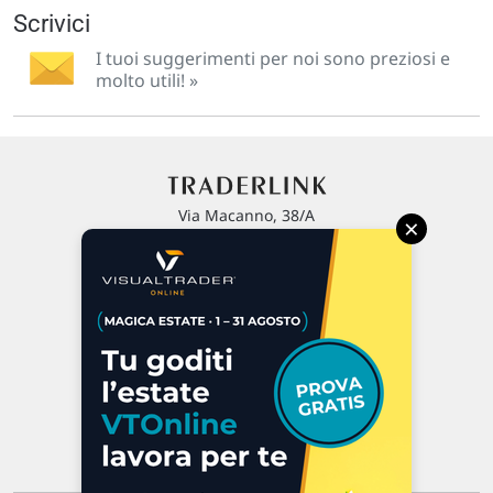
Scrivici
I tuoi suggerimenti per noi sono preziosi e
molto utili! »
Via Macanno, 38/A
×
47923 Rimini
P.IVA 02 452 460 401
Chi siamo
Commenti e segnalazioni
Contattaci