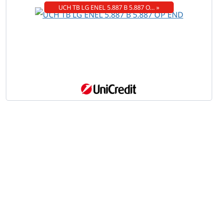
UCH TB LG ENEL 5.887 B 5.887 O… »