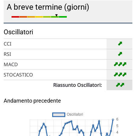
A breve termine (giorni)
Oscillatori
➡
CCI
➡
RSI
➡
➡
➡
MACD
➡
➡
➡
STOCASTICO
➡
➡
Riassunto Oscillatori:
Andamento precedente