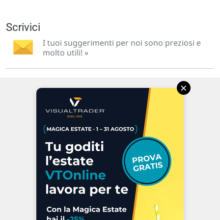
Scrivici
I tuoi suggerimenti per noi sono preziosi e
molto utili! »
×
Via Macanno, 38/A
47923 Rimini
P.IVA 02 452 460 401
Chi siamo
Commenti e segnalazioni
Contattaci