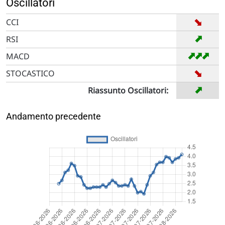
Oscillatori
➡
CCI
➡
RSI
➡
➡
➡
MACD
➡
STOCASTICO
➡
Riassunto Oscillatori:
Andamento precedente