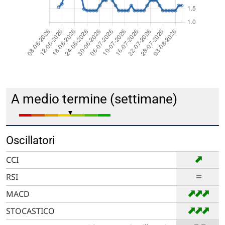
A medio termine (settimane)
Oscillatori
➡
CCI
=
RSI
➡
➡
➡
MACD
➡
➡
➡
STOCASTICO