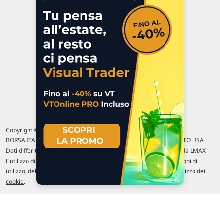
P.IVA 02 452 460 401
Chi siamo
Commenti e segnalazioni
Contattaci
Copyright © 1996-2026 Traderlink Italia s.r.l.
BORSA ITALIANA Quotazioni di borsa differite di 15 min. / MERCATO USA
Dati differiti di 15 min. (fonte Intrinio) / FOREX Quotazioni fornite da LMAX
L'utilizzo di questo sito implica l'accettazione delle nostre
Condizioni di
utilizzo
, del
Disclaimer MAR
, delle
Politiche sulla privacy
e dell'
Utilizzo dei
cookie
.