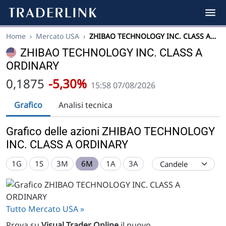
Home
›
Mercato USA
›
ZHIBAO TECHNOLOGY INC. CLASS A…
ZHIBAO TECHNOLOGY INC. CLASS A
ORDINARY
0,1875
-5,30%
15:58 07/08/2026
Grafico
Analisi tecnica
Grafico delle azioni ZHIBAO TECHNOLOGY
INC. CLASS A ORDINARY
1G
1S
3M
6M
1A
3A
Tutto Mercato USA »
Prova su
Visual Trader Online
il nuovo