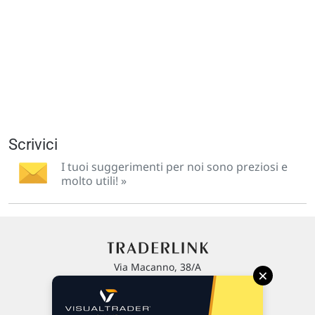
Scrivici
I tuoi suggerimenti per noi sono preziosi e
molto utili! »
Via Macanno, 38/A
×
47923 Rimini
P.IVA 02 452 460 401