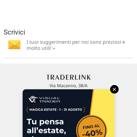
Scrivici
I tuoi suggerimenti per noi sono preziosi e
molto utili! »
Via Macanno, 38/A
×
47923 Rimini
P.IVA 02 452 460 401
Chi siamo
Commenti e segnalazioni
Contattaci