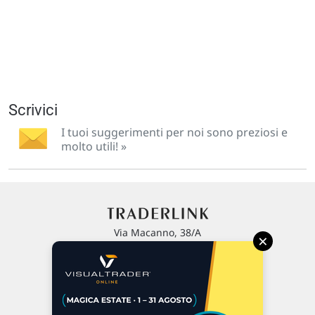
Scrivici
I tuoi suggerimenti per noi sono preziosi e
molto utili! »
Via Macanno, 38/A
×
47923 Rimini
P.IVA 02 452 460 401
Chi siamo