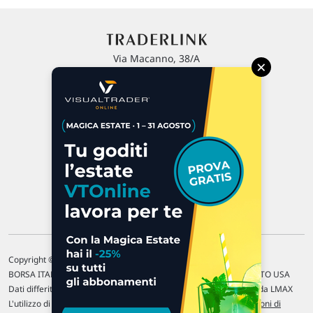
Via Macanno, 38/A
×
47923 Rimini
P.IVA 02 452 460 401
Chi siamo
Commenti e segnalazioni
Contattaci
Copyright © 1996-2026 Traderlink Italia s.r.l.
BORSA ITALIANA Quotazioni di borsa differite di 15 min. / MERCATO USA
Dati differiti di 15 min. (fonte Intrinio) / FOREX Quotazioni fornite da LMAX
L'utilizzo di questo sito implica l'accettazione delle nostre
Condizioni di