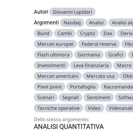
Autori
Giovanni Lapidari
Argomenti
Nasdaq
Analisi
Analisi a
Bund
Cambi
Crypto
Dax
Deriv
Mercati europei
Federal reserve
Fib
Flash ultimora
Germania
Grafici
Investimenti
Leva finanziaria
Macro
Mercati americani
Mercato usa
Obbl
Pivot point
Portafoglio
Raccomanda
Scenari
Segnali
Sentiment
Softw
Tecniche operative
Video
Videoanali
Dello stesso argomento:
ANALISI QUANTITATIVA