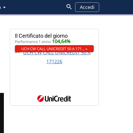
a
Accedi
Il Certificato del giorno
104,64%
Performance 1 anno
UCH CW CALL UNICREDIT 50 A 171… »