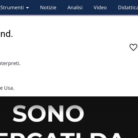
Strumenti
Notizie
Analisi
Video
Didattic
and.
nterpreti.
.
 e Usa.