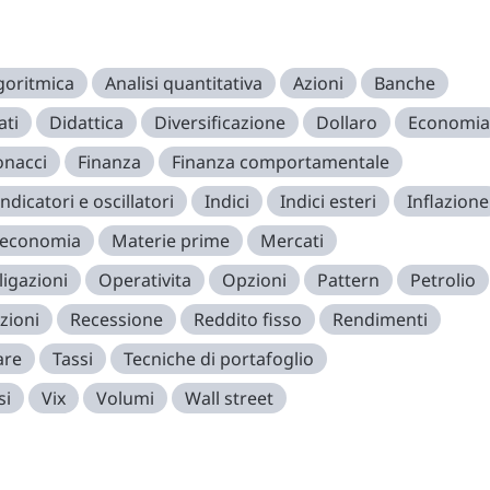
lgoritmica
Analisi quantitativa
Azioni
Banche
ati
Didattica
Diversificazione
Dollaro
Economia
onacci
Finanza
Finanza comportamentale
Indicatori e oscillatori
Indici
Indici esteri
Inflazione
 economia
Materie prime
Mercati
igazioni
Operativita
Opzioni
Pattern
Petrolio
zioni
Recessione
Reddito fisso
Rendimenti
are
Tassi
Tecniche di portafoglio
si
Vix
Volumi
Wall street