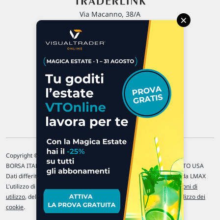
Via Macanno, 38/A
×
47923 Rimini
P.IVA 02 452 460 401
Chi siamo
Commenti e segnalazioni
Contattaci
Copyright © 1996-2026 Traderlink Italia s.r.l.
BORSA ITALIANA Quotazioni di borsa differite di 15 min. / MERCATO USA
Dati differiti di 15 min. (fonte Intrinio) / FOREX Quotazioni fornite da LMAX
L'utilizzo di questo sito implica l'accettazione delle nostre
Condizioni di
utilizzo
, del
Disclaimer MAR
, delle
Politiche sulla privacy
e dell'
Utilizzo dei
cookie
.