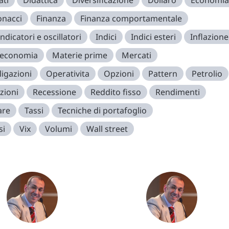
ati
Didattica
Diversificazione
Dollaro
Economia
onacci
Finanza
Finanza comportamentale
Indicatori e oscillatori
Indici
Indici esteri
Inflazione
 economia
Materie prime
Mercati
igazioni
Operativita
Opzioni
Pattern
Petrolio
zioni
Recessione
Reddito fisso
Rendimenti
are
Tassi
Tecniche di portafoglio
si
Vix
Volumi
Wall street