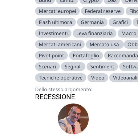
Bund
Cambi
Crypto
Dax
Deriv
Mercati europei
Federal reserve
Fib
Flash ultimora
Germania
Grafici
Investimenti
Leva finanziaria
Macro
Mercati americani
Mercato usa
Obbl
Pivot point
Portafoglio
Raccomanda
Scenari
Segnali
Sentiment
Softw
Tecniche operative
Video
Videoanali
Dello stesso argomento:
RECESSIONE