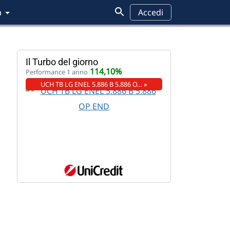
a
Accedi
Il Turbo del giorno
114,10%
Performance 1 anno
UCH TB LG ENEL 5.886 B 5.886 O… »