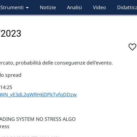
Strumenti
Notizie
Analisi
Video
Didattic
0/2023
ercato, probabilità delle conseguenze dell'evento.
llo spread
 14:25
ter/WN_yE3dL2qWRH6DPkTvfqDDzw
ADING SYSTEM NO STRESS ALGO
tress