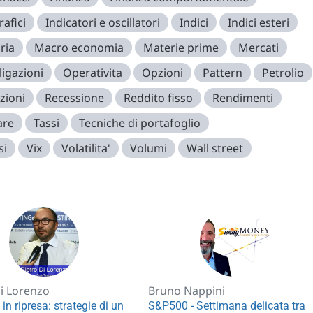
rafici
Indicatori e oscillatori
Indici
Indici esteri
ria
Macro economia
Materie prime
Mercati
igazioni
Operativita
Opzioni
Pattern
Petrolio
zioni
Recessione
Reddito fisso
Rendimenti
are
Tassi
Tecniche di portafoglio
si
Vix
Volatilita'
Volumi
Wall street
Di Lorenzo
Bruno Nappini
in ripresa: strategie di un
S&P500 - Settimana delicata tra