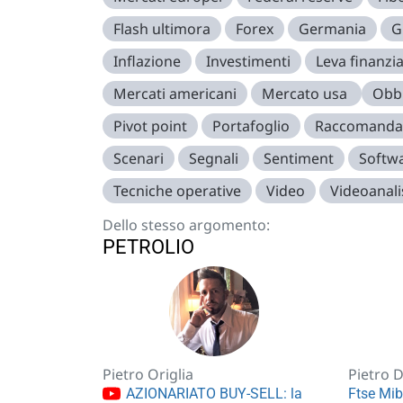
Flash ultimora
Forex
Germania
G
Inflazione
Investimenti
Leva finanzia
Mercati americani
Mercato usa
Obbl
Pivot point
Portafoglio
Raccomanda
Scenari
Segnali
Sentiment
Softw
Tecniche operative
Video
Videoanali
Dello stesso argomento:
PETROLIO
Pietro Origlia
Pietro 
AZIONARIATO BUY-SELL: la
Ftse Mib 