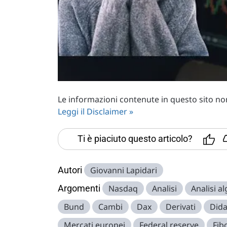
Le informazioni contenute in questo sito non 
Leggi il Disclaimer »
Ti è piaciuto questo articolo?
Autori
Giovanni Lapidari
Argomenti
Nasdaq
Analisi
Analisi a
Bund
Cambi
Dax
Derivati
Dida
Mercati europei
Federal reserve
Fib