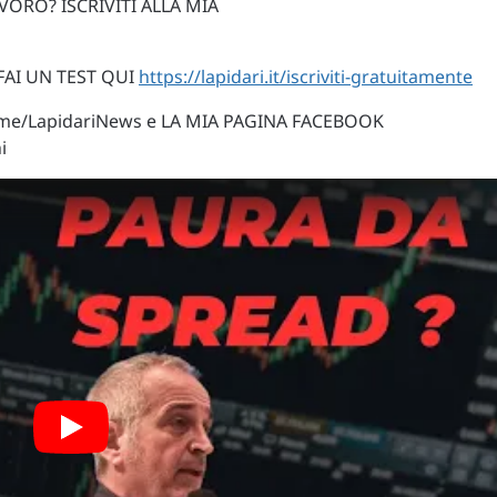
VORO? ISCRIVITI ALLA MIA
 FAI UN TEST QUI
https://lapidari.it/iscriviti-gratuitamente
t.me/LapidariNews e LA MIA PAGINA FACEBOOK
i