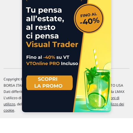
P.IVA 02 452 460 401
Chi siamo
Commenti e segnalazioni
Contattaci
Copyright © 1996-2026 Traderlink Italia s.r.l.
BORSA ITALIANA Quotazioni di borsa differite di 15 min. / MERCATO USA
Dati differiti di 15 min. (fonte Intrinio) / FOREX Quotazioni fornite da LMAX
L'utilizzo di questo sito implica l'accettazione delle nostre
Condizioni di
utilizzo
, del
Disclaimer MAR
, delle
Politiche sulla privacy
e dell'
Utilizzo dei
cookie
.