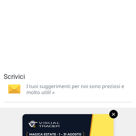
Scrivici
I tuoi suggerimenti per noi sono preziosi e
molto utili! »
×
Via Macanno, 38/A
47923 Rimini