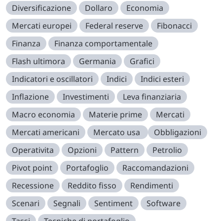
Diversificazione
Dollaro
Economia
Mercati europei
Federal reserve
Fibonacci
Finanza
Finanza comportamentale
Flash ultimora
Germania
Grafici
Indicatori e oscillatori
Indici
Indici esteri
Inflazione
Investimenti
Leva finanziaria
Macro economia
Materie prime
Mercati
Mercati americani
Mercato usa
Obbligazioni
Operativita
Opzioni
Pattern
Petrolio
Pivot point
Portafoglio
Raccomandazioni
Recessione
Reddito fisso
Rendimenti
Scenari
Segnali
Sentiment
Software
Tassi
Tecniche di portafoglio