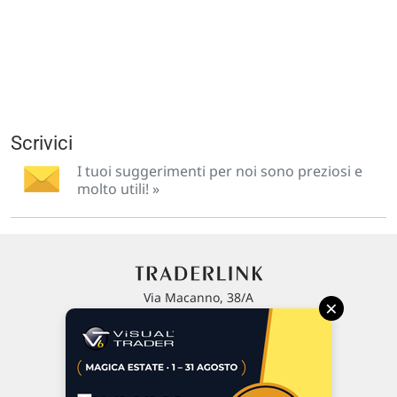
Scrivici
I tuoi suggerimenti per noi sono preziosi e
molto utili! »
Via Macanno, 38/A
×
47923 Rimini
P.IVA 02 452 460 401
Chi siamo