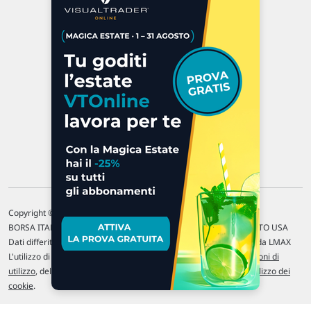
Via Macanno, 38/A
47923 Rimini
P.IVA 02 452 460 401
Chi siamo
Commenti e segnalazioni
Contattaci
Copyright © 1996-2026 Traderlink Italia s.r.l.
BORSA ITALIANA Quotazioni di borsa differite di 15 min. / MERCATO USA
Dati differiti di 15 min. (fonte Intrinio) / FOREX Quotazioni fornite da LMAX
L'utilizzo di questo sito implica l'accettazione delle nostre
Condizioni di
utilizzo
, del
Disclaimer MAR
, delle
Politiche sulla privacy
e dell'
Utilizzo dei
cookie
.