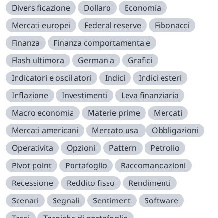
Diversificazione
Dollaro
Economia
Mercati europei
Federal reserve
Fibonacci
Finanza
Finanza comportamentale
Flash ultimora
Germania
Grafici
Indicatori e oscillatori
Indici
Indici esteri
Inflazione
Investimenti
Leva finanziaria
Macro economia
Materie prime
Mercati
Mercati americani
Mercato usa
Obbligazioni
Operativita
Opzioni
Pattern
Petrolio
Pivot point
Portafoglio
Raccomandazioni
Recessione
Reddito fisso
Rendimenti
Scenari
Segnali
Sentiment
Software
Tassi
Tecniche di portafoglio