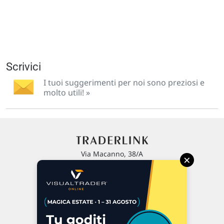
Scrivici
I tuoi suggerimenti per noi sono preziosi e
molto utili! »
Via Macanno, 38/A
×
47923 Rimini
P.IVA 02 452 460 401
Chi siamo
Commenti e segnalazioni