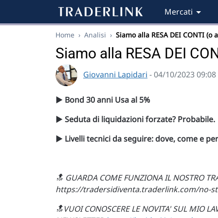
Mercati
Home
›
Analisi
›
Siamo alla RESA DEI CONTI (o 
Siamo alla RESA DEI CONT
Giovanni Lapidari
- 04/10/2023 09:08
▶️ Bond 30 anni Usa al 5%
▶️ Seduta di liquidazioni forzate? Probabile.
▶️ Livelli tecnici da seguire: dove, come e pe
🔝 GUARDA COME FUNZIONA IL NOSTRO TR
https://tradersidiventa.traderlink.com/no-s
🔝VUOI CONOSCERE LE NOVITA' SUL MIO LAV