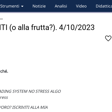
Strumenti
Notizie
Analisi
Video
Didattic
a…
I (o alla frutta?). 4/10/2023
rché.
ADING SYSTEM NO STRESS ALGO
tress
ORO? ISCRIVITI ALLA MIA