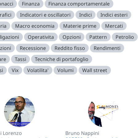
onacci
Finanza
Finanza comportamentale
rafici
Indicatori e oscillatori
Indici
Indici esteri
ria
Macro economia
Materie prime
Mercati
igazioni
Operativita
Opzioni
Pattern
Petrolio
zioni
Recessione
Reddito fisso
Rendimenti
are
Tassi
Tecniche di portafoglio
si
Vix
Volatilita'
Volumi
Wall street
Di Lorenzo
Bruno Nappini