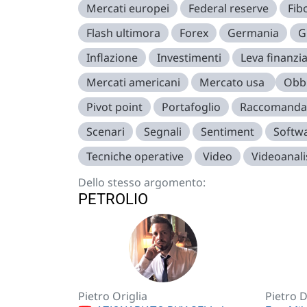
Mercati europei
Federal reserve
Fib
Flash ultimora
Forex
Germania
G
Inflazione
Investimenti
Leva finanzia
Mercati americani
Mercato usa
Obbl
Pivot point
Portafoglio
Raccomanda
Scenari
Segnali
Sentiment
Softw
Tecniche operative
Video
Videoanali
Dello stesso argomento:
PETROLIO
Pietro Origlia
Pietro 