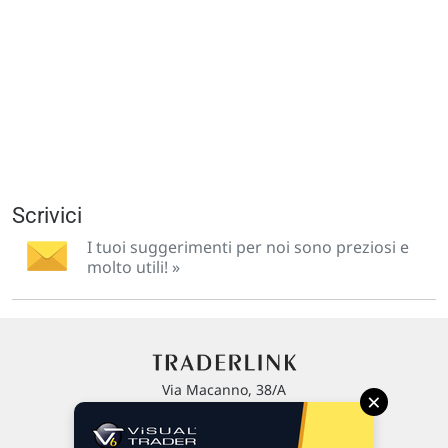
Scrivici
I tuoi suggerimenti per noi sono preziosi e
molto utili! »
Via Macanno, 38/A
×
47923 Rimini
P.IVA 02 452 460 401