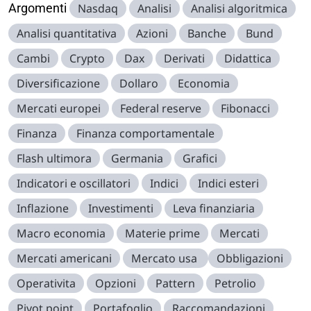
Argomenti
Nasdaq
Analisi
Analisi algoritmica
Analisi quantitativa
Azioni
Banche
Bund
Cambi
Crypto
Dax
Derivati
Didattica
Diversificazione
Dollaro
Economia
Mercati europei
Federal reserve
Fibonacci
Finanza
Finanza comportamentale
Flash ultimora
Germania
Grafici
Indicatori e oscillatori
Indici
Indici esteri
Inflazione
Investimenti
Leva finanziaria
Macro economia
Materie prime
Mercati
Mercati americani
Mercato usa
Obbligazioni
Operativita
Opzioni
Pattern
Petrolio
Pivot point
Portafoglio
Raccomandazioni