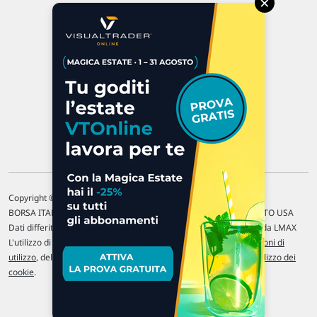
×
47923 Rimini
P.IVA 02 452 460 401
Chi siamo
Commenti e segnalazioni
Contattaci
Copyright © 1996-2026 Traderlink Italia s.r.l.
BORSA ITALIANA Quotazioni di borsa differite di 15 min. / MERCATO USA
Dati differiti di 15 min. (fonte Intrinio) / FOREX Quotazioni fornite da LMAX
L'utilizzo di questo sito implica l'accettazione delle nostre
Condizioni di
utilizzo
, del
Disclaimer MAR
, delle
Politiche sulla privacy
e dell'
Utilizzo dei
cookie
.