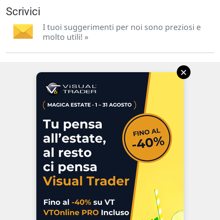
Scrivici
I tuoi suggerimenti per noi sono preziosi e
molto utili! »
×
Via Macanno, 38/A
47923 Rimini
P.IVA 02 452 460 401
Chi siamo
Commenti e segnalazioni
Contattaci