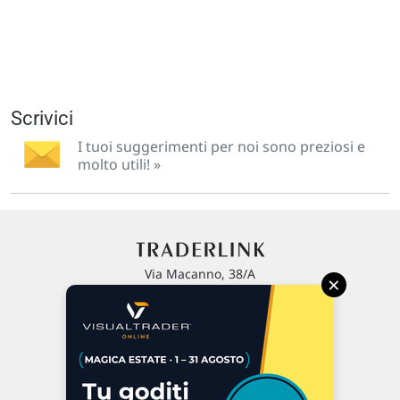
Scrivici
I tuoi suggerimenti per noi sono preziosi e
molto utili! »
Via Macanno, 38/A
×
47923 Rimini
P.IVA 02 452 460 401
Chi siamo
Commenti e segnalazioni