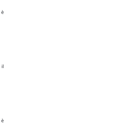
 è
il
 è