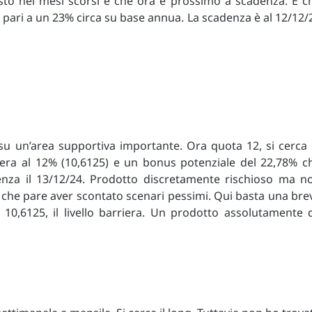
to nei mesi scorsi e che ora è prossimo a scadenza. E c
pari a un 23% circa su base annua. La scadenza è al 12/12/
 su un’area supportiva importante. Ora quota 12, si cerca 
era al 12% (10,6125) e un bonus potenziale del 22,78% c
nza il 13/12/24. Prodotto discretamente rischioso ma n
o che pare aver scontato scenari pessimi. Qui basta una bre
 a 10,6125, il livello barriera. Un prodotto assolutamente 