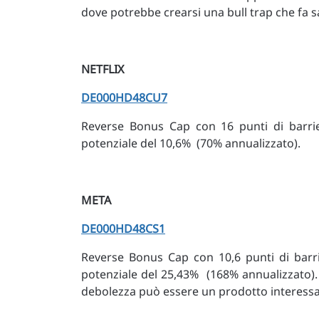
dove potrebbe crearsi una bull trap che fa 
NETFLIX
DE000HD48CU7
Reverse Bonus Cap con 16 punti di barrie
potenziale del 10,6% (70% annualizzato).
META
DE000HD48CS1
Reverse Bonus Cap con 10,6 punti di barri
potenziale del 25,43% (168% annualizzato).
debolezza può essere un prodotto interessa