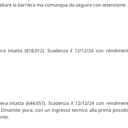
saltare la barriera ma comunque da seguire con attenzione.
ra intatta (818,012). Scadenza il 12/12/24 con rendimen
era intatta (644,657). Scadenza il 12/12/24 con rendimen
 Dinamite pura, con un ingresso tecnico alla prima possibi
nte.