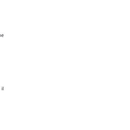
he
il