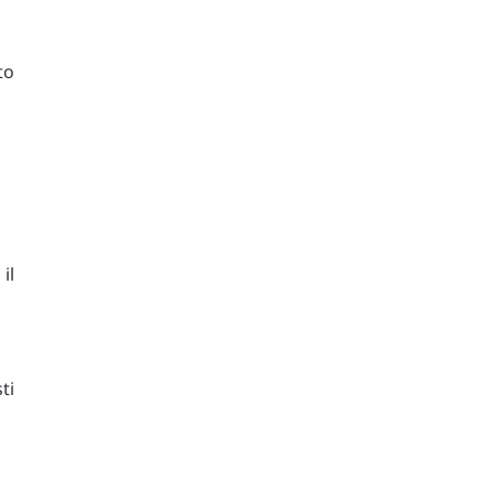
to
il
ti