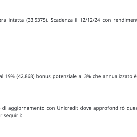
ra intatta (33,5375). Scadenza il 12/12/24 con rendimen
al 19% (42,868) bonus potenziale al 3% che annualizzato è 
e di aggiornamento con Unicredit dove approfondirò ques
r seguirli: