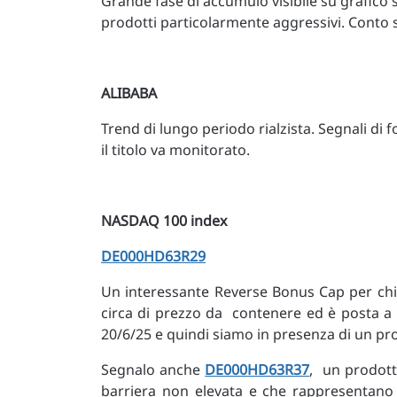
Grande fase di accumulo visibile su grafico s
prodotti particolarmente aggressivi. Conto sul
ALIBABA
Trend di lungo periodo rialzista. Segnali di
il titolo va monitorato.
NASDAQ 100 index
DE000HD63R29
Un interessante Reverse Bonus Cap per chi 
circa di prezzo da contenere ed è posta a 
20/6/25 e quindi siamo in presenza di un pr
Segnalo anche
DE000HD63R37
, un prodott
barriera non elevata e che rappresentano l