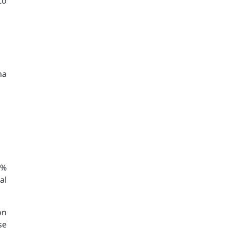
to
ma
0%
al
on
se