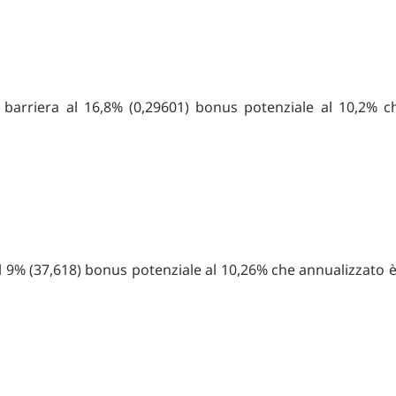
barriera al 16,8% (0,29601) bonus potenziale al 10,2% c
 9% (37,618) bonus potenziale al 10,26% che annualizzato è 