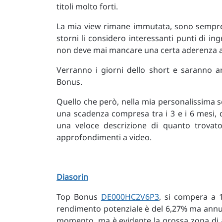
titoli molto forti.
La mia view rimane immutata, sono sempre p
storni li considero interessanti punti di ing
non deve mai mancare una certa aderenza all
Verranno i giorni dello short e saranno 
Bonus.
Quello che però, nella mia personalissima s
una scadenza compresa tra i 3 e i 6 mesi, 
una veloce descrizione di quanto trovat
approfondimenti a video.
Diasorin
Top Bonus
DE000HC2V6P3
, si compera a 
rendimento potenziale è del 6,27% ma annual
momento, ma è evidente la grossa zona di a