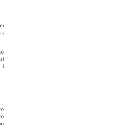
ei
us
to
si
 i
to
to
no