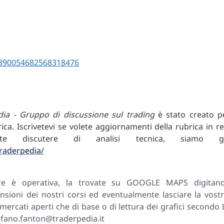
/1390054682568318476
dia - Gruppo di discussione sul trading
è stato creato p
rica. Iscrivetevi se volete aggiornamenti della rubrica in re
e discutere di analisi tecnica, siamo g
raderpedia/
re è operativa, la trovate su GOOGLE MAPS digitan
sioni dei nostri corsi ed eventualmente lasciare la vostr
ercati aperti che di base o di lettura dei grafici secondo 
efano.fanton@traderpedia.it