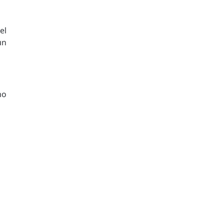
el
un
mo