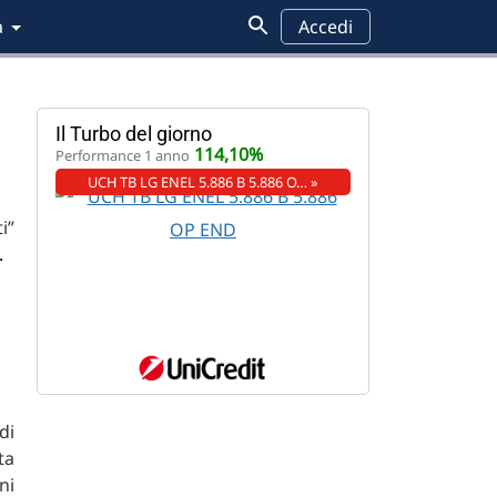
a
Accedi
Il Turbo del giorno
114,10%
Performance 1 anno
UCH TB LG ENEL 5.886 B 5.886 O… »
i”
.
di
ta
ni