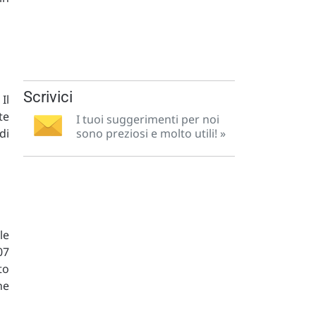
Scrivici
Il
te
I tuoi suggerimenti per noi
di
sono preziosi e molto utili! »
le
07
to
he