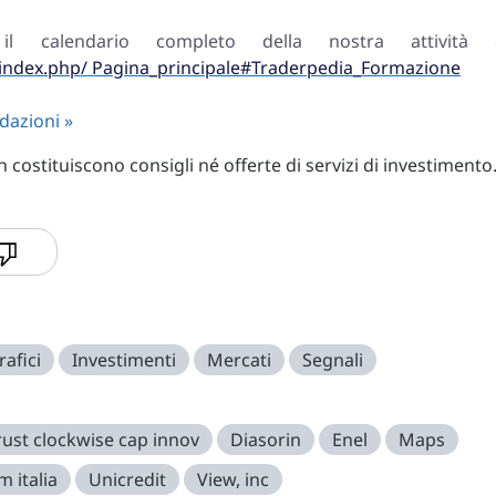
l calendario completo della nostra attività 
i/index.php/ Pagina_principale#Traderpedia_Formazione
dazioni »
costituiscono consigli né offerte di servizi di investimento
rafici
Investimenti
Mercati
Segnali
trust clockwise cap innov
Diasorin
Enel
Maps
m italia
Unicredit
View, inc