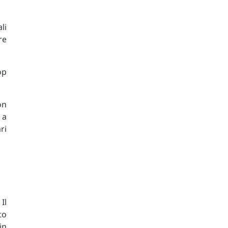
li
re
op
on
 a
ri
Il
to
in