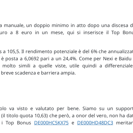
 da manuale, un doppio minimo in atto dopo una discesa d
euro a 8 euro in un mese, qui si inserisce il Top Bon
s a 105,5. Il rendimento potenziale è del 6% che annualizza
a è posta a 6,0692 pari a un 24,4%. Come per Nexi e Baidu 
molto simili a quelle viste, utile quindi a differenziale
a breve scadenza e barriera ampia.
itolo va visto e valutato per bene. Siamo su un suppor
il titolo quota 10,63) che però, a onor del vero, non ha da
ia i Top Bonus
DE000HC5KX75
e
DE000HD48DC3
merita