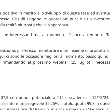
ositivo in merito allo sviluppo di questa fase ed eventua
resso. Gli utili salgono, le quotazioni pure e a un investito
a realtà piuttosto che alla speranza.
anche interessanti ma, al momento, è ancora tempo di T
elezione, preferisco monitorare è un insieme di prodotti c
qui ci sono le occasioni migliori al momento, passo quindi
o rimandando al prossimo webinar (25 luglio) i necessa
107,5 con bonus potenziale a 114 e scadenza il 12/12/24. 
izzato è un pregevole 15,25%. Il titolo quota 99,8 in ques
ccumulazione di Diasorin, iniziata a marzo 2023 e ancora 