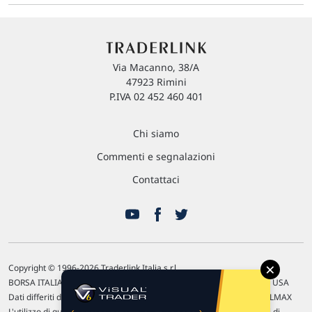
Via Macanno, 38/A
47923 Rimini
P.IVA 02 452 460 401
Chi siamo
Commenti e segnalazioni
Contattaci
×
Copyright © 1996-2026 Traderlink Italia s.r.l.
BORSA ITALIANA Quotazioni di borsa differite di 15 min. / MERCATO USA
Dati differiti di 15 min. (fonte Intrinio) / FOREX Quotazioni fornite da LMAX
L'utilizzo di questo sito implica l'accettazione delle nostre
Condizioni di