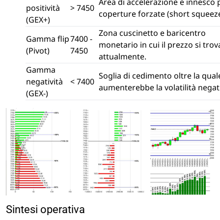
Area di accelerazione e innesco 
positività
> 7450
coperture forzate (short squeeze
(GEX+)
Zona cuscinetto e baricentro
Gamma flip
7400 -
monetario in cui il prezzo si trov
(Pivot)
7450
attualmente.
Gamma
Soglia di cedimento oltre la qual
negatività
< 7400
aumenterebbe la volatilità negat
(GEX-)
Sintesi operativa