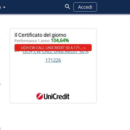
a
Accedi
Il Certificato del giorno
i
104,64%
Performance 1 anno
UCH CW CALL UNICREDIT 50 A 171… »
p
à