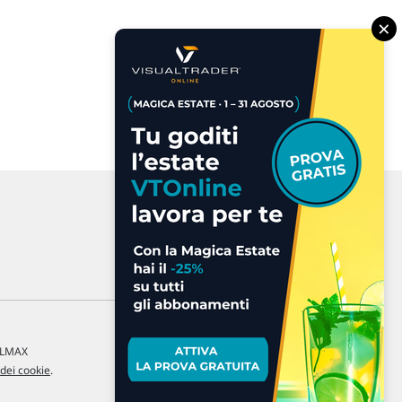
×
a LMAX
 dei cookie
.