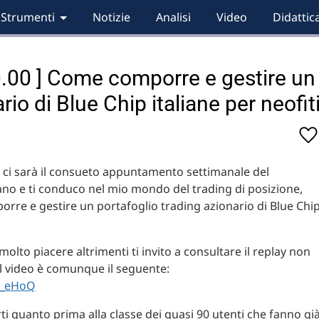
Strumenti
Notizie
Analisi
Video
Didattic
10.00 ] Come comporre e gestire un
rio di Blue Chip italiane per neofit
o ci sarà il consueto appuntamento settimanale del
ano e ti conduco nel mio mondo del trading di posizione,
rre e gestire un portafoglio trading azionario di Blue Chi
 molto piacere altrimenti ti invito a consultare il replay non
 il video è comunque il seguente:
c_eHoQ
ti quanto prima alla classe dei quasi 90 utenti che fanno gi