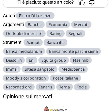
Ti è piaciuto questo articolo?
Autori
Pietro Di Lorenzo
Argomenti
Banche
Economia
Mercati
Outlook di mercato
Rating
Segnali
Strumenti
Azimut
Banca ifis
Banca mediolanum
Banca monte paschi siena
Diasorin
Eni
Equita group
Ftse mib
Immsi
Intesa sanpaolo
Mediobanca
Moody's corporation
Poste italiane
Recordati ord
Tenaris
Terna
Tod s
Opinione sui mercati