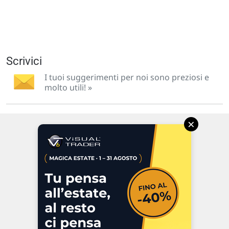
Scrivici
I tuoi suggerimenti per noi sono preziosi e
molto utili! »
×
Via Macanno, 38/A
47923 Rimini
P.IVA 02 452 460 401
Chi siamo
Commenti e segnalazioni