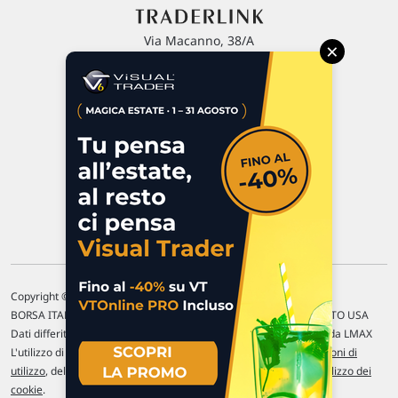
Via Macanno, 38/A
×
47923 Rimini
P.IVA 02 452 460 401
Chi siamo
Commenti e segnalazioni
Contattaci
Copyright © 1996-2026 Traderlink Italia s.r.l.
BORSA ITALIANA Quotazioni di borsa differite di 15 min. / MERCATO USA
Dati differiti di 15 min. (fonte Intrinio) / FOREX Quotazioni fornite da LMAX
L'utilizzo di questo sito implica l'accettazione delle nostre
Condizioni di
utilizzo
, del
Disclaimer MAR
, delle
Politiche sulla privacy
e dell'
Utilizzo dei
cookie
.