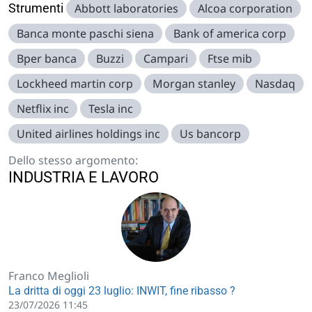
Strumenti
Abbott laboratories
Alcoa corporation
Banca monte paschi siena
Bank of america corp
Bper banca
Buzzi
Campari
Ftse mib
Lockheed martin corp
Morgan stanley
Nasdaq
Netflix inc
Tesla inc
United airlines holdings inc
Us bancorp
Dello stesso argomento:
INDUSTRIA E LAVORO
Franco Meglioli
La dritta di oggi 23 luglio: INWIT, fine ribasso ?
23/07/2026 11:45