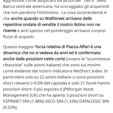
aggressiva, come auspicato da alcuni dei "falchi" della
Banca centrale americana, ha scoraggiato gli acquirenti
che non perdono l'ottimismo. La cosa sorprendente è
che
anche quando su WallStreet arrivano delle
repentine ondate di vendite il nostro listino non ne
risente
e anzi spesso nel pomeriggio arrivano corposi
flussi di acquisti.
Questa maggior
forza relativa di Piazza Affari è una
dinamica che no si vedeva da anni ed è confermata
anche dalle posizioni nette corte
(ovvero le “scommesse
ribassiste” sulle azioni italiane) che sono sui minimi
come evidente dal nostro indicatore NetShort Index. In
particolare solo su 22 azioni italiane ci sono posizioni
short rilevanti (>0.5% del capitale) e solo 21 Fondi hanno
posizioni short: il più esposto è JPMorgan Asset
Management (UK) che ha aperto 3 posizioni short su
ESPRINET SPA (1.48%) SECO SPA (1.33%) DATALOGIC SPA
(0.52%).