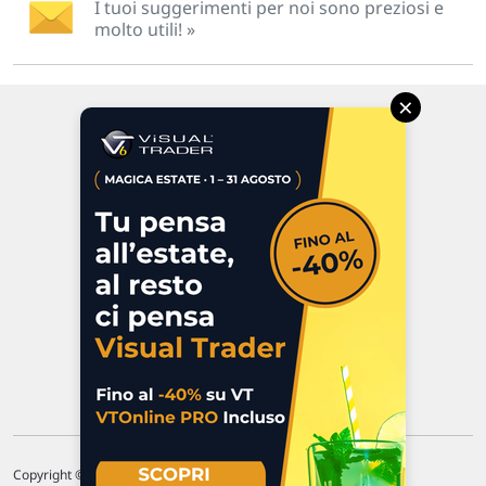
I tuoi suggerimenti per noi sono preziosi e
molto utili! »
×
Via Macanno, 38/A
47923 Rimini
P.IVA 02 452 460 401
Chi siamo
Commenti e segnalazioni
Contattaci
Copyright © 1996-2026 Traderlink Italia s.r.l.