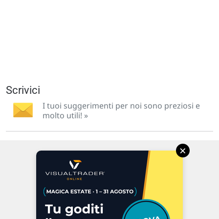
Scrivici
I tuoi suggerimenti per noi sono preziosi e
molto utili! »
×
Via Macanno, 38/A
47923 Rimini
P.IVA 02 452 460 401