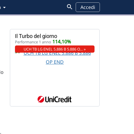
a
Accedi
Il Turbo del giorno
114,10%
Performance 1 anno
UCH TB LG ENEL 5.886 B 5.886 O… »
do
.