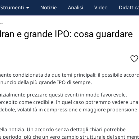
Strumenti
Notizie
Analisi
Video
Didattic
e…
Iran e grande IPO: cosa guardare
ente condizionata da due temi principali: il possibile accor
annuncio della più grande IPO di sempre.
nizialmente prezzare questi eventi in modo favorevole,
percepito come credibile. In quel caso potremmo vedere una
ù debole, volatilità in compressione e maggiore propensione
lla notizia. Un accordo senza dettagli chiari potrebbe
 periodo, più che un vero cambio strutturale del sentiment