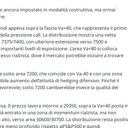
 ancora impostato in modalità costruttiva, ma ormai
ne.
uindi appena sopra la fascia Va+40, che rappresenta il primo
della pressione call. La distribuzione mostra una netta
 7375/7400, con ulteriore estensione verso 7500 e
portanti livelli di esposizione. L’area Va+80 si colloca
esso rialzista, dove il mercato potrebbe iniziare a trovare
bbe sotto area 7200, che coincide con Va-40 e con una zona
ile aumento dell’attività di hedging difensivo. Finché il
favorevole; sotto 7200 cambierebbe invece la qualità del
sa. Il prezzo lavora intorno a 29350, sopra la Va+40 posta i
già entrato in una zona di momentum rialzista, ma non
n alto, verso area 30600/30700. La distribuzione resta positi
are meno profondo rispetto all’S&P500 e quindi