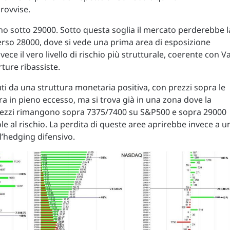
rovvise.
torno sotto 29000. Sotto questa soglia il mercato perderebbe l
rso 28000, dove si vede una prima area di esposizione
vece il vero livello di rischio più strutturale, coerente con Va
ture ribassiste.
i da una struttura monetaria positiva, con prezzi sopra le
ra in pieno eccesso, ma si trova già in una zona dove la
 i prezzi rimangono sopra 7375/7400 su S&P500 e sopra 29000
e al rischio. La perdita di queste aree aprirebbe invece a u
l’hedging difensivo.