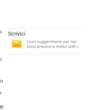
a
Scrivici
I tuoi suggerimenti per noi
sono preziosi e molto utili! »
l
la
a