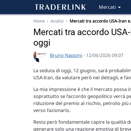
Mercati
Home
›
Analisi
›
Mercati tra accordo USA-Iran 
Mercati tra accordo USA-
oggi
Bruno Nappini
- 12/06/2026 09:07
La seduta di oggi, 12 giugno, sarà probabilm
USA-Iran, da valutare però nei dettagli, e l’
La mia impressione è che il mercato possa i
soprattutto se l’accordo geopolitico verrà 
riduzione del premio al rischio, petrolio pi
verso l’azionario.
Resta però fondamentale capire la qualità de
generare solo una reazione emotiva di breve