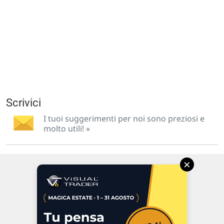
Scrivici
I tuoi suggerimenti per noi sono preziosi e
molto utili! »
×
Via Macanno, 38/A
47923 Rimini
P.IVA 02 452 460 401