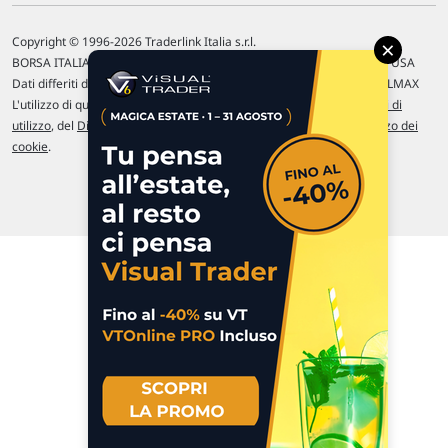
Copyright © 1996-2026 Traderlink Italia s.r.l.
×
BORSA ITALIANA Quotazioni di borsa differite di 15 min. / MERCATO USA
Dati differiti di 15 min. (fonte Intrinio) / FOREX Quotazioni fornite da LMAX
L'utilizzo di questo sito implica l'accettazione delle nostre
Condizioni di
utilizzo
, del
Disclaimer MAR
, delle
Politiche sulla privacy
e dell'
Utilizzo dei
cookie
.