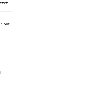
ueeze
le put.
i
.