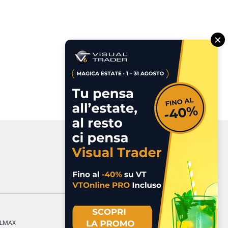
×
a LMAX