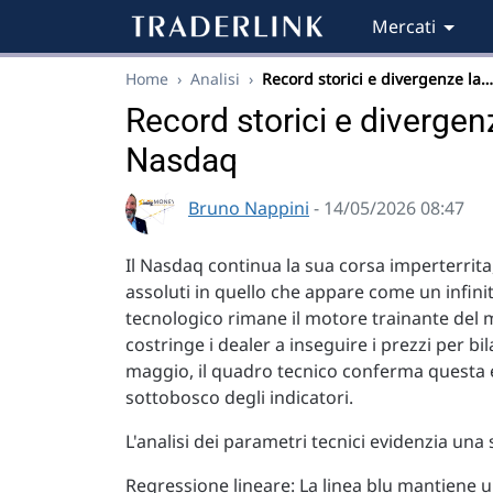
Mercati
Home
›
Analisi
›
Record storici e divergenze la…
Record storici e divergenze
Nasdaq
Bruno Nappini
- 14/05/2026 08:47
Il Nasdaq continua la sua corsa imperterrit
assoluti in quello che appare come un infini
tecnologico rimane il motore trainante del
costringe i dealer a inseguire i prezzi per b
maggio, il quadro tecnico conferma questa e
sottobosco degli indicatori.
L'analisi dei parametri tecnici evidenzia una
Regressione lineare: La linea blu mantiene u