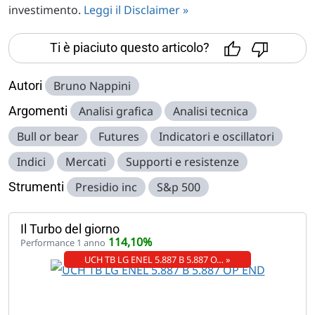
investimento.
Leggi il Disclaimer »
Ti è piaciuto questo articolo?
Autori
Bruno Nappini
Argomenti
Analisi grafica
Analisi tecnica
Bull or bear
Futures
Indicatori e oscillatori
Indici
Mercati
Supporti e resistenze
Strumenti
Presidio inc
S&p 500
Il Turbo del giorno
114,10%
Performance 1 anno
UCH TB LG ENEL 5.887 B 5.887 O… »