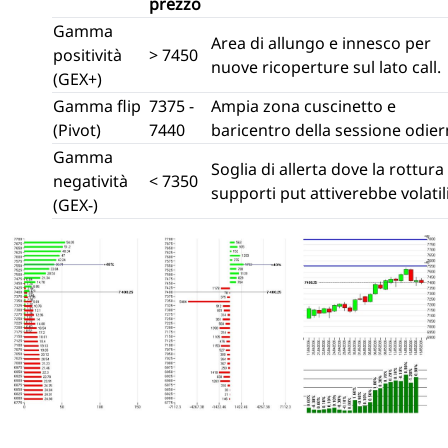
prezzo
Gamma
Area di allungo e innesco per
positività
> 7450
nuove ricoperture sul lato call.
(GEX+)
Gamma flip
7375 -
Ampia zona cuscinetto e
(Pivot)
7440
baricentro della sessione odier
Gamma
Soglia di allerta dove la rottura
negatività
< 7350
supporti put attiverebbe volatili
(GEX-)