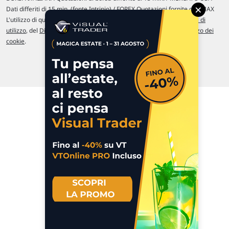
×
Dati differiti di 15 min. (fonte Intrinio) / FOREX Quotazioni fornite da LMAX
L'utilizzo di questo sito implica l'accettazione delle nostre
Condizioni di
utilizzo
, del
Disclaimer MAR
, delle
Politiche sulla privacy
e dell'
Utilizzo dei
cookie
.