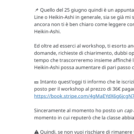
📌 Quello del 25 giugno quindi è un appuntam
Line o Heikin-Ashi in generale, sia se già mi 
ancora non ti è ben chiaro come leggere cor
Heikin-Ashi.
Ed oltre ad esserci al workshop, ti esorto a
domande, richieste di chiarimento, dubbi op
tempo che trascorreremo insieme affinché la 
Heikin-Ashi possa aumentare di pari passo co
🎫 Intanto quest'oggi ti informo che le iscri
posto per il workshop al prezzo di 36€ pag
https://book.stripe.com/4gMaEYdX6g6jcgN
Sinceramente al momento ho posto un
cap
momento in cui reputerò che la classe abbi
⚠️ Quindi, se non vuoi rischiare di rimanere 