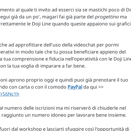
ento al quale ti invito ad esserci sia se mastichi poco di Do
segui già da un po', magari fai già parte del
progettino
ma
rettamente le Doji Line quando queste appaiono sui grafici
nche ad approfittare dell'uso della videochat per pormi
erativi in modo tale che tu possa beneficiare appieno del
tua comprensione e fiducia nell'operatività con le Doji Lin
n la tua voglia di imparare a far bene.
zioni aprono proprio oggi e quindi puoi già prenotare il tuo
ando con carta o con il comodo
PayPal
da qui >>
7rS6Nc1h
al numero delle iscrizioni ma mi riserverò di chiuderle nel
a raggiunto un numero idoneo per lavorare bene insieme.
fuori dal workshop e lasciarti sfuggire così l'opportunità di