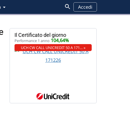
a
Accedi
e
Il Certificato del giorno
104,64%
Performance 1 anno
UCH CW CALL UNICREDIT 50 A 171… »