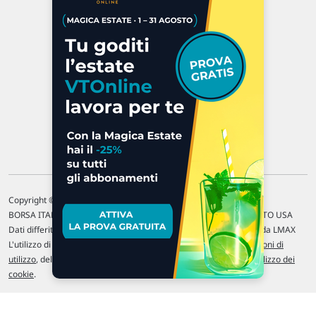
47923 Rimini
P.IVA 02 452 460 401
Chi siamo
Commenti e segnalazioni
Contattaci
Copyright © 1996-2026 Traderlink Italia s.r.l.
BORSA ITALIANA Quotazioni di borsa differite di 15 min. / MERCATO USA
Dati differiti di 15 min. (fonte Intrinio) / FOREX Quotazioni fornite da LMAX
L'utilizzo di questo sito implica l'accettazione delle nostre
Condizioni di
utilizzo
, del
Disclaimer MAR
, delle
Politiche sulla privacy
e dell'
Utilizzo dei
cookie
.