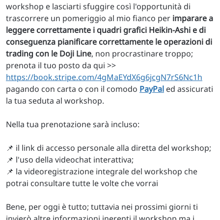
workshop e lasciarti sfuggire così l'opportunità di
trascorrere un pomeriggio al mio fianco per
imparare a
leggere correttamente i quadri grafici Heikin-Ashi e di
conseguenza pianificare correttamente le operazioni di
trading con le Doji Line
, non procrastinare troppo;
prenota il tuo posto da qui >>
https://book.stripe.com/4gMaEYdX6g6jcgN7rS6Nc1h
pagando con carta o con il comodo
PayPal
ed assicurati
la tua seduta al workshop.
Nella tua prenotazione sarà incluso:
📌 il link di accesso personale alla diretta del workshop;
📌 l'uso della videochat interattiva;
📌 la videoregistrazione integrale del workshop che
potrai consultare tutte le volte che vorrai
Bene, per oggi è tutto; tuttavia nei prossimi giorni ti
invierò altre informazioni inerenti il workshop ma i