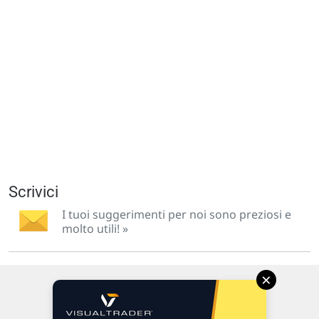
Scrivici
I tuoi suggerimenti per noi sono preziosi e
molto utili! »
×
Via Macanno, 38/A