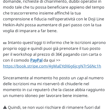
domande, richieste di chiarimento, dubbi operativi in
modo tale che tu possa beneficiare appieno del tempo
che trascorreremo insieme affinché la tua
comprensione e fiducia nell'operatività con le Doji Line
Heikin-Ashi possa aumentare di pari passo con la tua
voglia di imparare a far bene.
🎫 Intanto quest'oggi ti informo che le iscrizioni aprono
proprio oggi e quindi puoi già prenotare il tuo posto
per il workshop al prezzo di 36€ pagando con carta o
con il comodo
PayPal
da qui >>
https://book.stripe.com/4gMaEYdX6g6jcgN7rS6Nc1h
Sinceramente al momento ho posto un
cap
al numero
delle iscrizioni ma mi riserverò di chiuderle nel
momento in cui reputerò che la classe abbia raggiunto
un numero idoneo per lavorare bene insieme.
⚠️ Quindi, se non vuoi rischiare di rimanere fuori dal