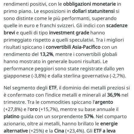
rendimenti positivi, con le
obbligazioni monetarie
in
primo piano. Le esposizioni in
dollari statunitensi
si
sono distinte come le più performanti, superando
quelle in euro e franchi svizzeri. Gli indici con
scadenze
brevi
e quelli di tipo
investment grade
hanno
primeggiato rispetto a quelli speculativi. Tra i migliori
risultati spiccano i
convertibili Asia-Pacifico
con un
rendimento del
13,2%
, mentre i convertibili globali
hanno mostrato in generale buoni risultati. Le
performance peggiori sono state registrate dallo yen
giapponese (-3,8%) e dalla sterlina governativa (-2,7%).
Nel segmento degli
ETF
, il dominio dei metalli preziosi si
è confermato con l’indice metalli e minerali al
36,9%
nel
trimestre. Tra le commodities spiccano l’
argento
(+27,8%) e l’
oro
(+15,7%), mentre su base annuale il
platino
guida con un sorprendente
57%
. Nel comparto
azionario, oltre ai metalli, hanno brillato le
energie
alternative
(+25%) e la
Cina
(+23,4%). Gli
ETF a leva