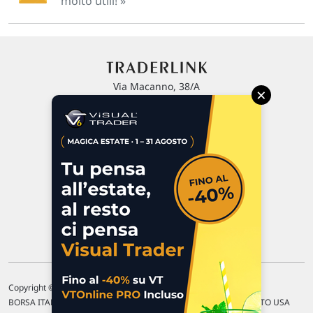
molto utili! »
Via Macanno, 38/A
×
47923 Rimini
P.IVA 02 452 460 401
Chi siamo
Commenti e segnalazioni
Contattaci
Copyright © 1996-2026 Traderlink Italia s.r.l.
BORSA ITALIANA Quotazioni di borsa differite di 15 min. / MERCATO USA