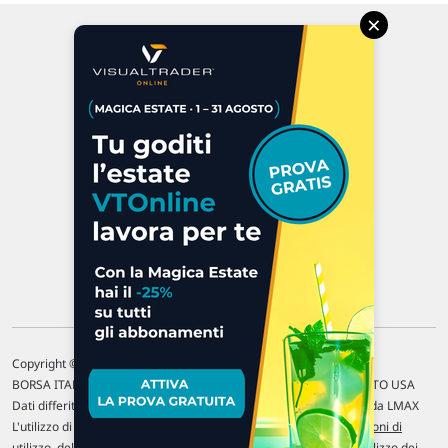
×
Via Macanno, 38/A
47923 Rimini
P.IVA 02 452 460 401
Chi siamo
Commenti e segnalazioni
Contattaci
Copyright © 1996-2026 Traderlink Italia s.r.l.
BORSA ITALIANA Quotazioni di borsa differite di 15 min. / MERCATO USA
Dati differiti di 15 min. (fonte Intrinio) / FOREX Quotazioni fornite da LMAX
L'utilizzo di questo sito implica l'accettazione delle nostre
Condizioni di
utilizzo
, del
Disclaimer MAR
, delle
Politiche sulla privacy
e dell'
Utilizzo dei