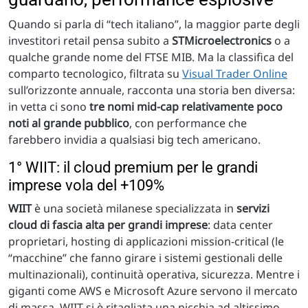
Quando si parla di “tech italiano”, la maggior parte degli
investitori retail pensa subito a
STMicroelectronics
o a
qualche grande nome del FTSE MIB. Ma la classifica del
comparto tecnologico, filtrata su
Visual Trader Online
sull’orizzonte annuale, racconta una storia ben diversa:
in vetta ci sono
tre nomi mid-cap relativamente poco
noti al grande pubblico
, con performance che
farebbero invidia a qualsiasi big tech americano.
1° WIIT: il cloud premium per le grandi
imprese vola del +109%
WIIT
è una società milanese specializzata in
servizi
cloud di fascia alta per grandi imprese
: data center
proprietari, hosting di applicazioni mission-critical (le
“macchine” che fanno girare i sistemi gestionali delle
multinazionali), continuità operativa, sicurezza. Mentre i
giganti come AWS e Microsoft Azure servono il mercato
di massa, WIIT si è ritagliata una nicchia ad altissimo