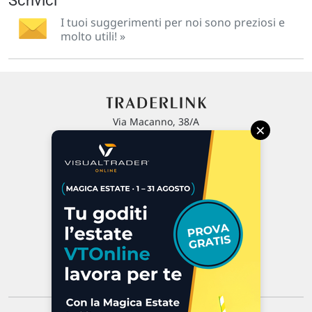
Scrivici
I tuoi suggerimenti per noi sono preziosi e
molto utili! »
Via Macanno, 38/A
×
47923 Rimini
P.IVA 02 452 460 401
Chi siamo
Commenti e segnalazioni
Contattaci