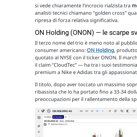
si vede chiaramente l’incrocio rialzista tra
me
analisti tecnici chiamano “golden cross” qua
ripresa di forza relativa significativa.
ON Holding (ONON) — le scarpe svi
Il terzo nome del trio è meno noto al pubblic
consumer americano:
ON Holding
, produtt
quotato al NYSE con il ticker ONON. Il marc
il claim “CloudTec” — ha tra i suoi testimon
premium a Nike e Adidas tra gli appassionati
Il titolo, dopo aver toccato un massimo sopr
ribassista che lo ha portato fino a 33-34 dolla
preoccupazioni per il rallentamento della s