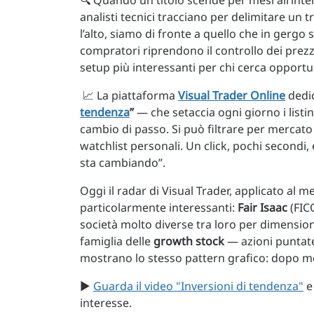
🔍 Quando un titolo scende per mesi all’inter
analisti tecnici tracciano per delimitare un
l’alto, siamo di fronte a quello che in gergo
compratori riprendono il controllo dei prezz
setup più interessanti per chi cerca opportu
📈 La piattaforma
Visual Trader Online
dedic
tendenza
”
— che setaccia ogni giorno i listin
cambio di passo. Si può filtrare per mercato 
watchlist personali. Un click, pochi secondi, 
sta cambiando”.
Oggi il radar di Visual Trader, applicato al m
particolarmente interessanti:
Fair Isaac
(FIC
società molto diverse tra loro per dimensio
famiglia delle
growth stock
— azioni puntate 
mostrano lo stesso pattern grafico: dopo mesi
▶️
Guarda il video "Inversioni di tendenza"
e 
interesse.