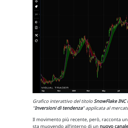
Grafico interattivo del titolo
SnowFlake INC
"
Inversioni di tendenza
” applicata al merca
Il movimento più recente, però, racconta una s
sta muovendo all’interno di un
nuovo canale 