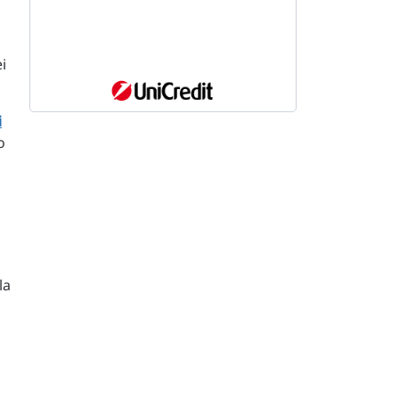
i
i
o
a
la