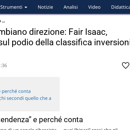
Strumenti
Notizie
Analisi
Video
Didattic
o …
biano direzione: Fair Isaac,
l podio della classifica inversion
1:36
e perché conta
ochi secondi quello che a
 tendenza” e perché conta