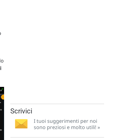
o
olo
i
Scrivici
I tuoi suggerimenti per noi
sono preziosi e molto utili! »