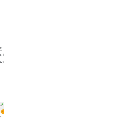
ng
ui
va