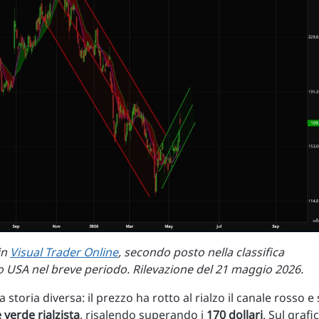
in
Visual Trader Online
, secondo posto nella classifica
to USA nel breve periodo. Rilevazione del 21 maggio 2026.
toria diversa: il prezzo ha rotto al rialzo il canale rosso e 
verde rialzista
, risalendo superando i
170 dollari
. Sul grafi