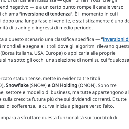
no di un canale ribassista — quei “binari” rossi che gli
 trend negativo — e a un certo punto rompe il canale verso
 si chiama
“inversione di tendenza”
. È il momento in cui i
i dopo una lunga fase di vendite, e statisticamente è uno de
nità di trading o ingressi di medio periodo.
a a questo scenario una classifica specifica —
“
Inversioni d
i mondiali e segnala i titoli dove gli algoritmi rilevano quest
(Borsa Italiana, USA, Europa) o applicarla alle proprie
e si ha sotto gli occhi una selezione di nomi su cui “qualcos
ercato statunitense, mette in evidenza tre titoli
O)
, Snowflake
(SNOW)
e ON Holding
(ONON). Sono tre
ne, settore e modello di business, ma tutte appartengono al
sulla crescita futura più che sui dividendi correnti. E tutte
 di sofferenza, la curva inizia a piegare verso l’alto.
impara a sfruttare questa funzionalità sui tuoi titoli di