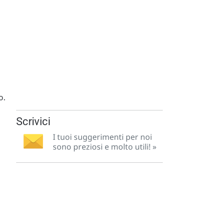
o.
Scrivici
I tuoi suggerimenti per noi
sono preziosi e molto utili! »