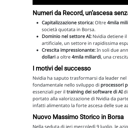
Numeri da Record, un’ascesa senz
Capitalizzazione storica:
Oltre
4mila mili
società quotata in Borsa.
Dominio nel settore AI:
Nvidia detiene il
artificiale, un settore in rapidissima es
Crescita impressionante:
In soli due ann
dollari
a oltre
4mila miliardi
, una crescit
I motivi del successo
Nvidia ha saputo trasformarsi da leader nel
fondamentale nello sviluppo di
processori per
essenziali per il
training dei software di AI
di
portato alla valorizzazione di Nvidia da parte
infatti alimentato la forte ascesa delle sue az
Nuovo Massimo Storico in Borsa
Nella seduta di ieri mercoledì 9 luglio, le azi