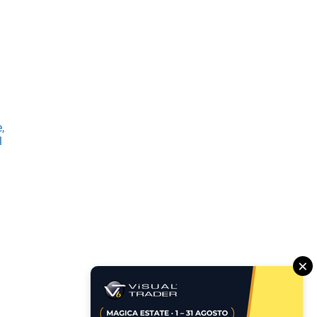
,
l
×