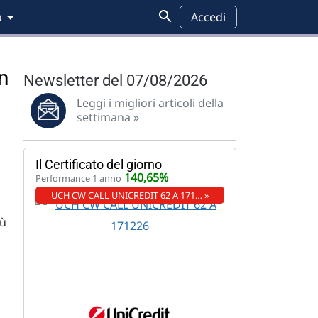
a
Accedi
n
Newsletter del 07/08/2026
Leggi i migliori articoli della
settimana »
Il Certificato del giorno
140,65%
Performance 1 anno
UCH CW CALL UNICREDIT 62 A 171… »
iù