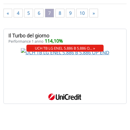
«
4
5
6
7
8
9
10
»
Il Turbo del giorno
114,10%
Performance 1 anno
UCH TB LG ENEL 5.886 B 5.886 O… »