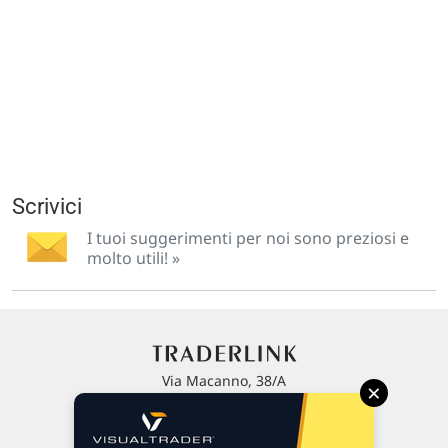
Scrivici
I tuoi suggerimenti per noi sono preziosi e
molto utili! »
Via Macanno, 38/A
×
47923 Rimini
P.IVA 02 452 460 401