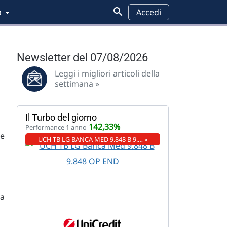
a
Accedi
Newsletter del 07/08/2026
Leggi i migliori articoli della
settimana »
Il Turbo del giorno
142,33%
Performance 1 anno
te
UCH TB LG BANCA MED 9.848 B 9.… »
na