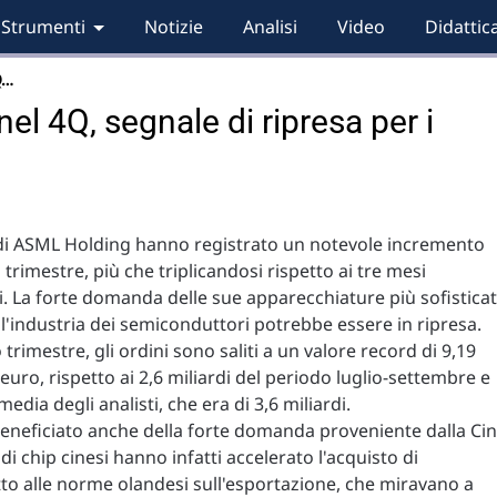
Strumenti
Notizie
Analisi
Video
Didattic
Q…
el 4Q, segnale di ripresa per i
 di ASML Holding hanno registrato un notevole incremento
 trimestre, più che triplicandosi rispetto ai tre mesi
. La forte domanda delle sue apparecchiature più sofistica
 l'industria dei semiconduttori potrebbe essere in ripresa.
trimestre, gli ordini sono saliti a un valore record di 9,19
 euro, rispetto ai 2,6 miliardi del periodo luglio-settembre e
media degli analisti, che era di 3,6 miliardi.
neficiato anche della forte domanda proveniente dalla Ci
i chip cinesi hanno infatti accelerato l'acquisto di
etto alle norme olandesi sull'esportazione, che miravano a