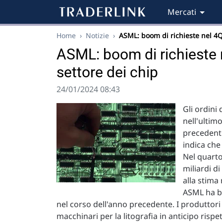
Mercati
Home
›
Notizie
›
ASML: boom di richieste nel 4
ASML: boom di richieste n
settore dei chip
24/01/2024 08:43
Gli ordini
nell'ultimo
precedenti
indica che
Nel quarto 
miliardi di
alla stima 
ASML ha be
nel corso dell'anno precedente. I produttori d
macchinari per la litografia in anticipo risp