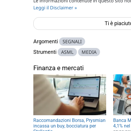
Le informazioni contenute in questo sito non 
Leggi il Disclaimer »
Ti è piaciu
Argomenti
SEGNALI
Strumenti
ASML
MEDIA
Finanza e mercati
Raccomandazioni Borsa, Prysmian
Banca MP
incassa un buy, bocciatura per
4,1% nel