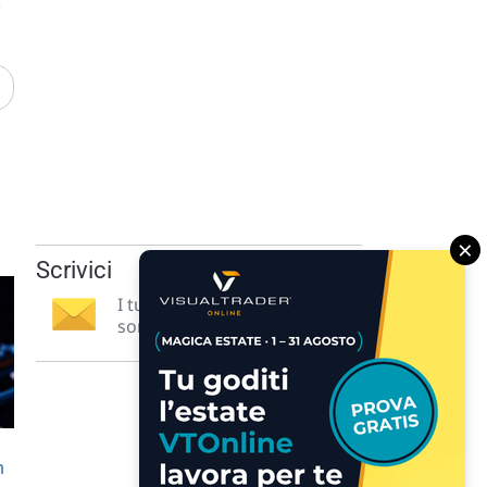
.
×
Scrivici
I tuoi suggerimenti per noi
sono preziosi e molto utili! »
n