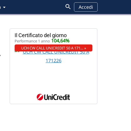
a
Accedi
Il Certificato del giorno
104,64%
Performance 1 anno
UCH CW CALL UNICREDIT 50 A 171… »
,