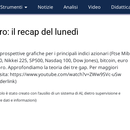
Strumenti
Notizie
Analisi
Video
Didattic
ro: il recap del lunedì
rospettive grafiche per i principali indici azionari (Ftse Mib
0, Nikkei 225, SP500, Nasdaq 100, Dow Jones), bitcoin, euro
oro. Approfondiamo la teoria dei tre gap. Per maggiori
 visita: https://www.youtube.com/watch?v=ZWw9SVc-uSw
derlink)
lo è stato creato con l'ausilio di un sistema di AI, dietro supervisione e
re dati e informazioni)