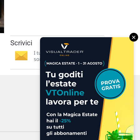
×
Scrivici
I tuoi suggerimenti per noi
sono preziosi e molto utili! »