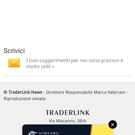
Scrivici
I tuoi suggerimenti per noi sono preziosi e
molto utili! »
© TraderLink News
- Direttore Responsabile Marco Valeriani -
Riproduzione vietata
Via Macanno, 38/A
×
47923 Rimini
P.IVA 02 452 460 401