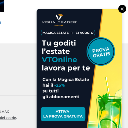
×
n
a LMAX
 dei cookie
.