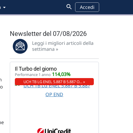
a
Accedi
Newsletter del 07/08/2026
Leggi i migliori articoli della
settimana »
Il Turbo del giorno
114,03%
Performance 1 anno
n
UCH TB LG ENEL 5.887 B 5.887 O… »
to
ne