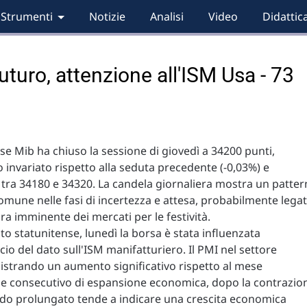
Strumenti
Notizie
Analisi
Video
Didattic
uturo, attenzione all'ISM Usa - 73
Ftse Mib ha chiuso la sessione di giovedì a 34200 punti,
invariato rispetto alla seduta precedente (-0,03%) e
 tra 34180 e 34320. La candela giornaliera mostra un patter
comune nelle fasi di incertezza e attesa, probabilmente lega
ura imminente dei mercati per le festività.
to statunitense, lunedì la borsa è stata influenzata
cio del dato sull'ISM manifatturiero. Il PMI nel settore
gistrando un aumento significativo rispetto al mese
se consecutivo di espansione economica, dopo la contrazio
odo prolungato tende a indicare una crescita economica