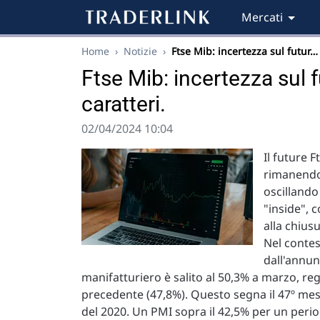
Mercati
Home
›
Notizie
›
Ftse Mib: incertezza sul futur…
Ftse Mib: incertezza sul f
caratteri.
02/04/2024 10:04
Il future 
rimanendo 
oscillando
"inside", 
alla chius
Nel contes
dall'annun
manifatturiero è salito al 50,3% a marzo, re
precedente (47,8%). Questo segna il 47º me
del 2020. Un PMI sopra il 42,5% per un peri