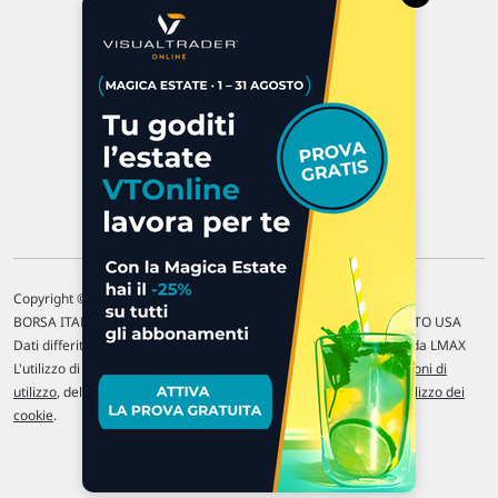
47923 Rimini
P.IVA 02 452 460 401
Chi siamo
Commenti e segnalazioni
Contattaci
Copyright © 1996-2026 Traderlink Italia s.r.l.
BORSA ITALIANA Quotazioni di borsa differite di 15 min. / MERCATO USA
Dati differiti di 15 min. (fonte Intrinio) / FOREX Quotazioni fornite da LMAX
L'utilizzo di questo sito implica l'accettazione delle nostre
Condizioni di
utilizzo
, del
Disclaimer MAR
, delle
Politiche sulla privacy
e dell'
Utilizzo dei
cookie
.