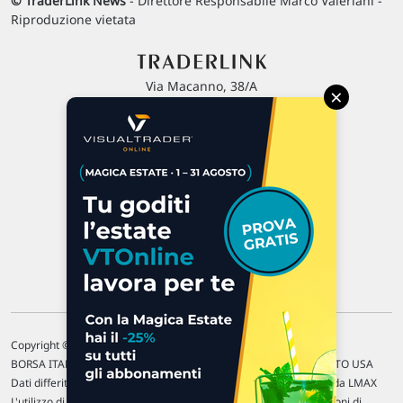
© TraderLink News
- Direttore Responsabile Marco Valeriani -
Riproduzione vietata
Via Macanno, 38/A
×
47923 Rimini
P.IVA 02 452 460 401
Chi siamo
Commenti e segnalazioni
Contattaci
Copyright © 1996-2026 Traderlink Italia s.r.l.
BORSA ITALIANA Quotazioni di borsa differite di 15 min. / MERCATO USA
Dati differiti di 15 min. (fonte Intrinio) / FOREX Quotazioni fornite da LMAX
L'utilizzo di questo sito implica l'accettazione delle nostre
Condizioni di